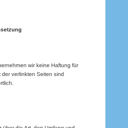
msetzung
 übernehmen wir keine Haftung für
t der verlinkten Seiten sind
tlich.
r über die Art, den Umfang und