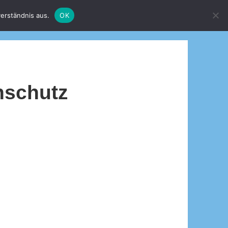
erständnis aus.
OK
nschutz